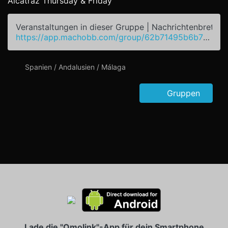
Alcatraz Thursday & Friday
Veranstaltungen in dieser Gruppe | Nachrichtenbrett
https://app.machobb.com/group/62b71495b6b7fa2fc118db54
Spanien / Andalusien / Málaga
Gruppen
Lade die "Omolink"-App für dein Smartphone