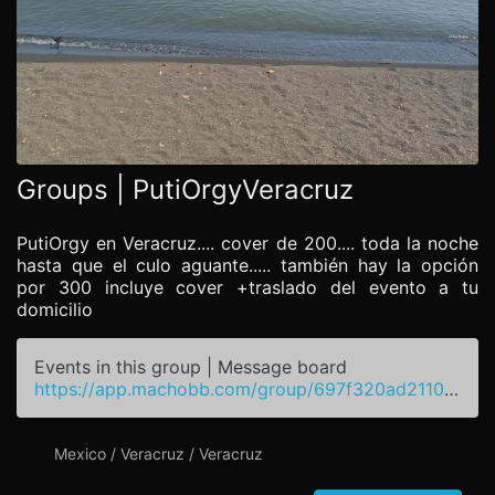
Groups | PutiOrgyVeracruz
PutiOrgy en Veracruz.... cover de 200.... toda la noche
hasta que el culo aguante..... también hay la opción
por 300 incluye cover +traslado del evento a tu
domicilio
Events in this group | Message board
https://app.machobb.com/group/697f320ad2110c02bd07b732
Mexico / Veracruz / Veracruz