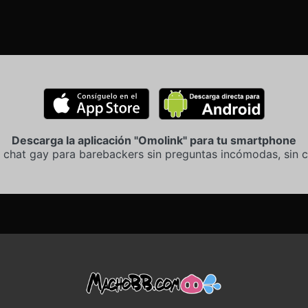
Descarga la aplicación "Omolink" para tu smartphone
 chat gay para barebackers sin preguntas incómodas, sin c