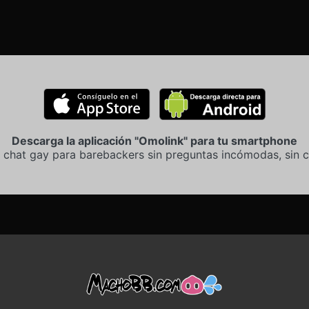
Descarga la aplicación "Omolink" para tu smartphone
 chat gay para barebackers sin preguntas incómodas, sin c