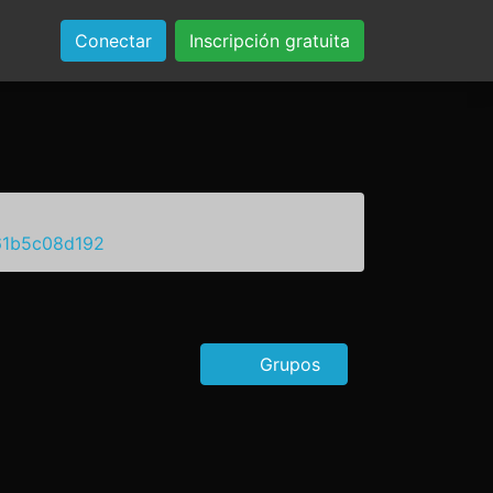
Conectar
Inscripción gratuita
61b5c08d192
Grupos