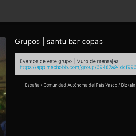
Grupos | santu bar copas
Eventos de este grupo | Muro de mensajes
https://app.machobb.com/group/69487a94dcf99
España / Comunidad Autónoma del País Vasco / Bizkaia