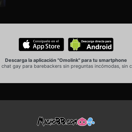
Descarga la aplicación "Omolink" para tu smartphone
 chat gay para barebackers sin preguntas incómodas, sin c