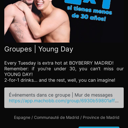
Groupes | Young Day
Every Tuesday is extra hot at BOYBERRY MADRID!
Remember: if you’re under 30, you can’t miss our
YOUNG DAY!
2-for-1 drinks… and the rest, well, you can imagine!
Événements dans ce groupe | Mur de messages
https://app.machobb.com/group/6930b59801aff66f69071544
Espagne / Communauté de Madrid / Province de Madrid