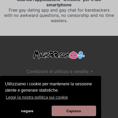
smartphone
Free gay dating app and gay chat for barebackers
with no awkward questions, no censorship and no time
wasters.
•
Condizioni di utilizzo e vendita
•
Informativa sulla privacy
Utilizziamo i cookie per mantenere la sessione
•
Informativa sui cookie
utente e generare statistiche.
•
Politica sulla sicurezza dei bambini
Leggi la nostra politica sui cookie
Aiuto / Contatto
negare
Capisco