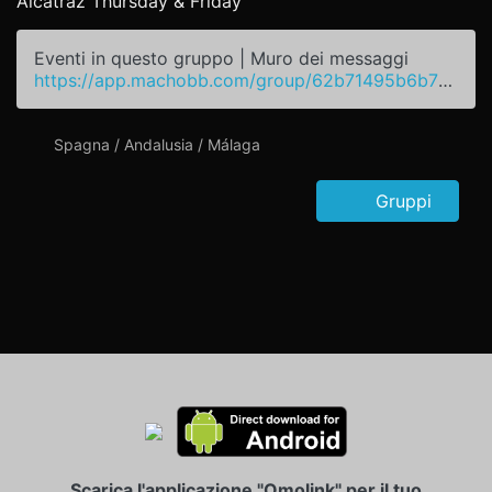
Alcatraz Thursday & Friday
Eventi in questo gruppo | Muro dei messaggi
https://app.machobb.com/group/62b71495b6b7fa2fc118db54
Spagna / Andalusia / Málaga
Gruppi
Scarica l'applicazione "Omolink" per il tuo