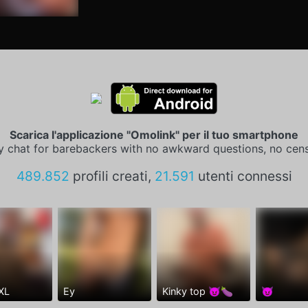
Scarica l'applicazione "Omolink" per il tuo smartphone
y chat for barebackers with no awkward questions, no cens
489.852
profili creati,
21.591
utenti connessi
XL
Ey
Kinky top 😈🍆
😈