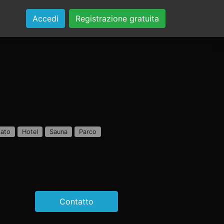
Accedi
Registrazione gratuita
tato
Hotel
Sauna
Parco
Contatto