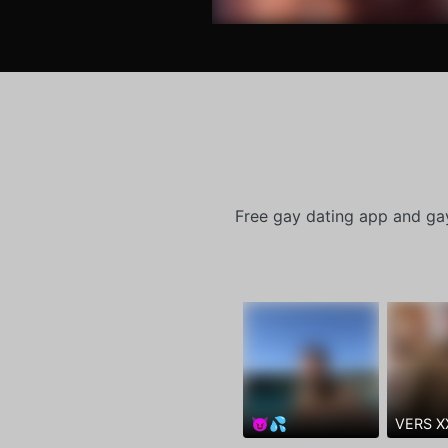
Free gay dating app and ga
😈💦
VERS X