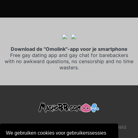
Download de "Omolink"-app voor je smartphone
Free gay dating app and gay chat for barebackers
with no awkward questions, no censorship and no time
wasters.
•
Algemene Verkoopvoorwaarden
Privacybeleid
We gebruiken cookies voor gebruikerssessies
•
•
•
Cookiebeleid
Kindveiligheidsbeleid