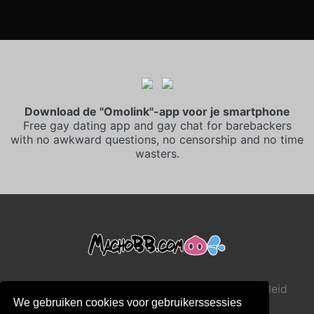
Download de "Omolink"-app voor je smartphone
Free gay dating app and gay chat for barebackers
with no awkward questions, no censorship and no time
wasters.
•
Algemene Verkoopvoorwaarden
Privacybeleid
We gebruiken cookies voor gebruikerssessies
•
•
•
Cookiebeleid
Kindveiligheidsbeleid