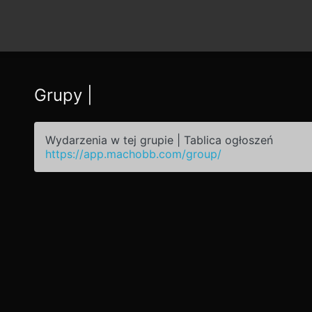
Grupy |
Wydarzenia w tej grupie | Tablica ogłoszeń
https://app.machobb.com/group/