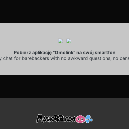
Pobierz aplikację "Omolink" na swój smartfon
y chat for barebackers with no awkward questions, no cens