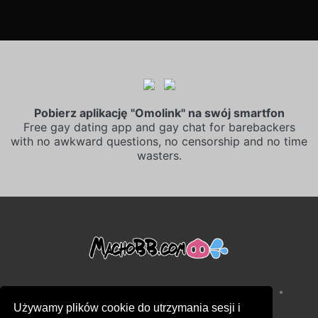
Pobierz aplikację "Omolink" na swój smartfon
Free gay dating app and gay chat for barebackers
with no awkward questions, no censorship and no time
wasters.
•
•
Warunki sprzedaży
Polityka prywatności
Używamy plików cookie do utrzymania sesji i
•
Polityka plików cookie