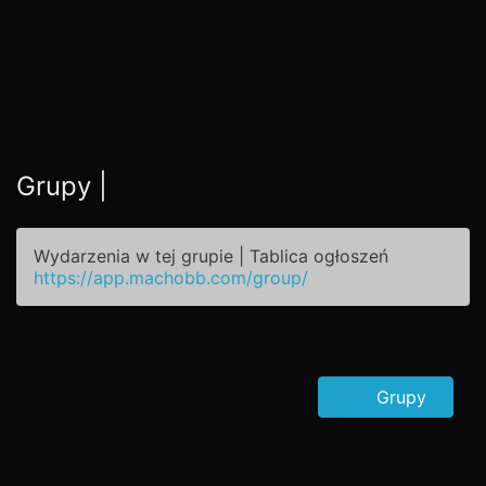
Grupy |
Wydarzenia w tej grupie | Tablica ogłoszeń
https://app.machobb.com/group/
Grupy