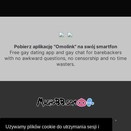
Pobierz aplikację "Omolink" na swój smartfon
Free gay dating app and gay chat for barebackers
with no awkward questions, no censorship and no time
wasters.
•
•
Warunki sprzedaży
Polityka prywatności
Używamy plików cookie do utrzymania sesji i
•
Polityka plików cookie