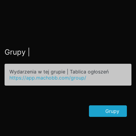
Grupy |
Wydarzenia w tej grupie | Tablica ogłoszeń
https://app.machobb.com/group/
Grupy