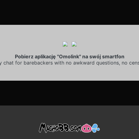
Pobierz aplikację "Omolink" na swój smartfon
y chat for barebackers with no awkward questions, no cens