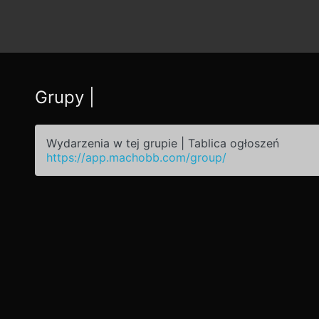
Grupy |
Wydarzenia w tej grupie | Tablica ogłoszeń
https://app.machobb.com/group/