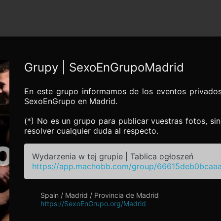
Grupy | SexoEnGrupoMadrid
En este grupo informamos de los eventos privado
SexoEnGrupo en Madrid.
(*) No es un grupo para publicar vuestras fotos, si
resolver cualquier duda al respecto.
Wydarzenia w tej grupie | Tablica ogłoszeń
https://app.machobb.com/group/66615deb0bca
Spain / Madrid / Provincia de Madrid
https://SexoEnGrupo.org/Madrid