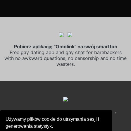
Pobierz aplikację "Omolink" na swój smartfon
Free gay dating app and gay chat for barebackers
with no awkward questions, no censorship and no time
wasters.
•
•
Warunki sprzedaży
Polityka prywatności
Używamy plików cookie do utrzymania sesji i
•
Polityka plików cookie
generowania statystyk.
•
Polityka bezpieczeństwa dzieci