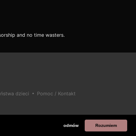
orship and no time wasters.
•
ństwa dzieci
Pomoc / Kontakt
odmów
Rozumiem