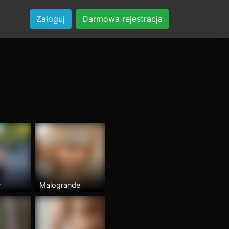
Zaloguj
Darmowa rejestracja
r
Malogrande