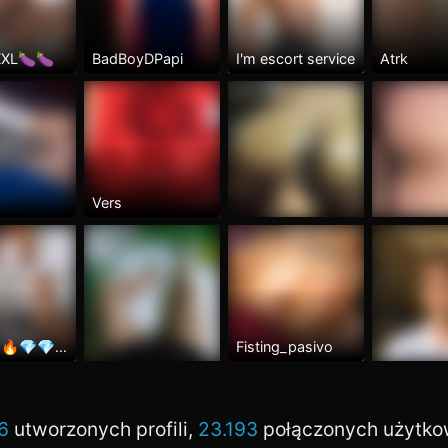
 XXL🍆🍆
BadBoyDPapi
I'm escort service
Atrk
Vers
🔥🔥🔥🔥💎💎💎
Fisting_pasivo
6
utworzonych profili,
23.193
połączonych użytk