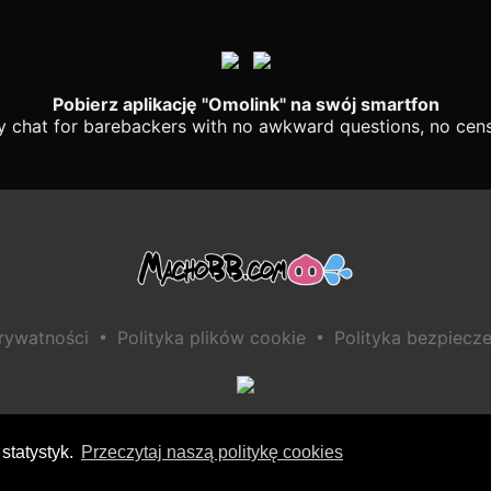
Pobierz aplikację "Omolink" na swój smartfon
y chat for barebackers with no awkward questions, no cens
•
•
prywatności
Polityka plików cookie
Polityka bezpiecze
statystyk.
Przeczytaj naszą politykę cookies