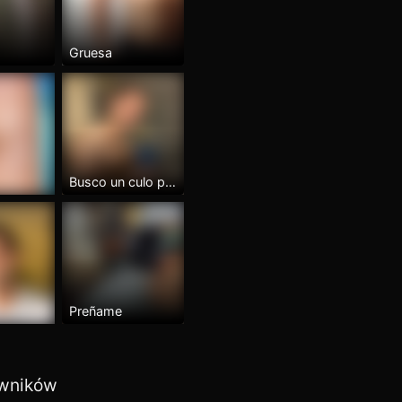
Gruesa
Busco un culo peludo y jóven
Preñame
owników