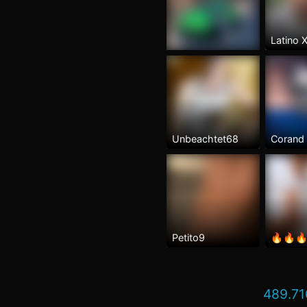
Latino
Unbeachtet68
Corand
Petito9
489.71