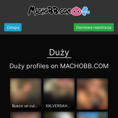
Zaloguj
Darmowa rejestracja
Duży
Duży profiles on MACHOBB.COM
Busco un culo peludo y jóven
XXLVERSAHORA