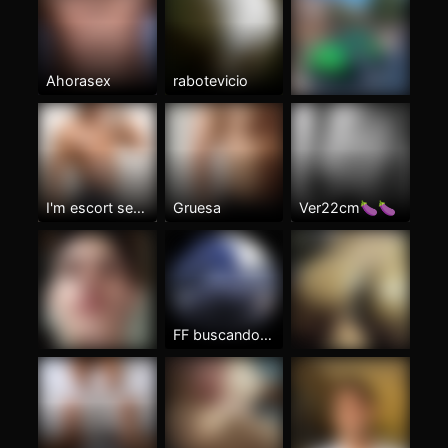
Ahorasex
rabotevicio
I'm escort service
Gruesa
Ver22cm🍆🍆
FF buscando fist