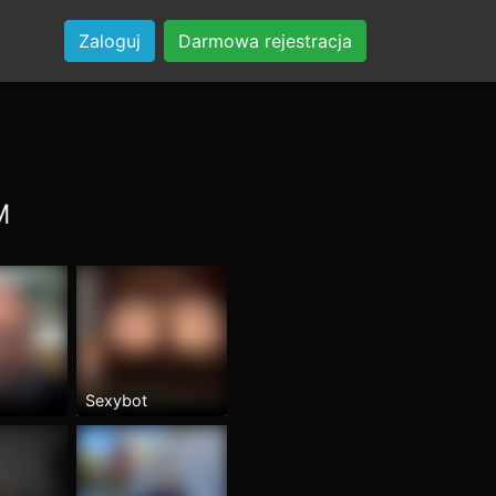
Zaloguj
Darmowa rejestracja
M
Sexybot