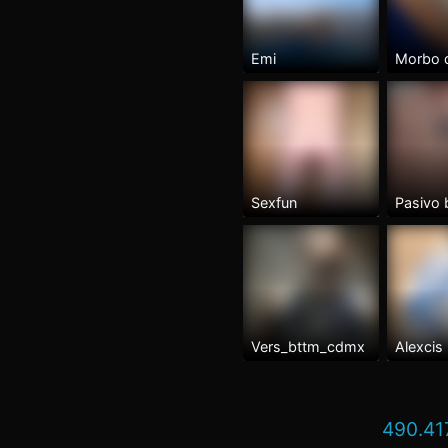
Emi
Sexfun
Vers_bttm_cdmx
Alexcis
490.41