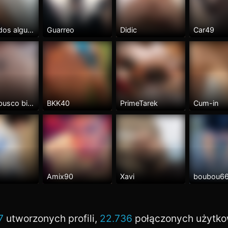
Morbo dos alguien se anima
Guarreo
Didic
Car49
Pasivo busco bicho
BKK40
PrimeTarek
Cum-in
Amix90
Xavi
boubou6
7
utworzonych profili,
22.736
połączonych użytk