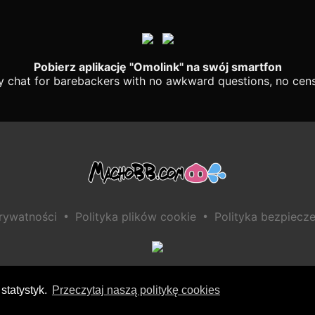
Pobierz aplikację "Omolink" na swój smartfon
y chat for barebackers with no awkward questions, no cens
•
•
prywatności
Polityka plików cookie
Polityka bezpiecze
statystyk.
Przeczytaj naszą politykę cookies