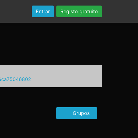
Entrar
Registo gratuito
a6ca75046802
Grupos