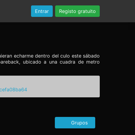
Entrar
Registo gratuito
uieran echarme dentro del culo este sábado
areback, ubicado a una cuadra de metro
acefa08ba64
Grupos