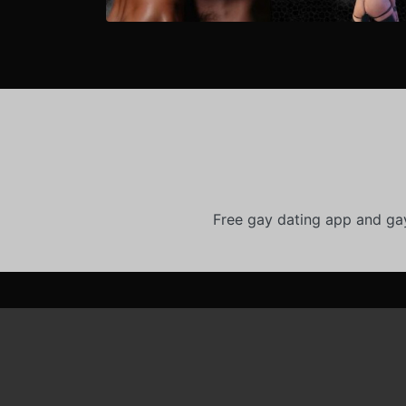
Free gay dating app and ga