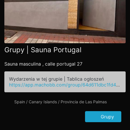
Grupy | Sauna Portugal
Sauna masculina , calle portugal 27
Wydarzenia w tej grupie | Tablica ogłoszeń
https://app.machobb.com/group/64d611dbc1fd4a94710ba4ee
Spain / Canary Islands / Provincia de Las Palmas
Grupy