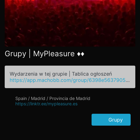
Grupy | MyPleasure ♦️♦️
Wydarzenia w tej grupie | Tablica ogłoszeń
https://app.machobb.com/group/6398e56379055d2444378e9b
Spain / Madrid / Provincia de Madrid
https://linktr.ee/mypleasure.es
Grupy