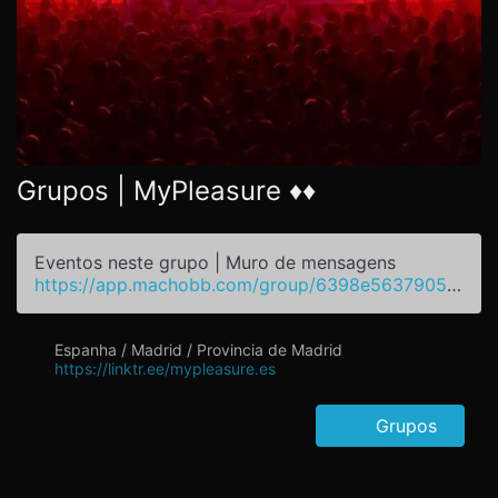
Grupos | MyPleasure ♦️♦️
Eventos neste grupo | Muro de mensagens
https://app.machobb.com/group/6398e56379055d2444378e9b
Espanha / Madrid / Provincia de Madrid
https://linktr.ee/mypleasure.es
Grupos